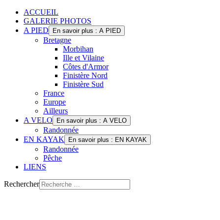
ACCUEIL
GALERIE PHOTOS
A PIED
En savoir plus : A PIED
Bretagne
Morbihan
Ille et Vilaine
Côtes d'Armor
Finistère Nord
Finistère Sud
France
Europe
Ailleurs
A VELO
En savoir plus : A VELO
Randonnée
EN KAYAK
En savoir plus : EN KAYAK
Randonnée
Pêche
LIENS
Rechercher