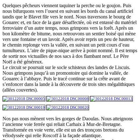
Quelques pêcheurs viennent taquiner la perche ou le goujon. Puis
nous bifurquons vers l’ouest en suivant les bords du canal artificiel
tandis que le Blavet file vers le nord. Nous traversons le bourg de
Gouarec et, en face de la gare désaffectée, où est entassé du matériel
ferroviaire d’un autre temps, nous grimpons vers la forêt. Après un
bon kilomètre de bitume, nous retrouvons un sentier boisé qui mène
vers une fontaine et un lavoir. Après avoir repris un peu de hauteur,
le chemin replonge vers la vallée, en suivant un petit cours d’eau
tumultueux. L’aire de pique-nique arrive à point nommé. Il est temps
de sortir nos victuailles de nos sacs à dos flambant neuf. Le Père
Noël a été généreux.
Le circuit se poursuit sur le socle schisteux des landes de Liscuis.
Nous grimpons jusqu’à un promontoire qui domine la vallée, de
Gouarec à l’abbaye. Puis le tracé continue sur la crête avant de
s’enfoncer dans la lande à la découverte de trois sites mégalithiques
(allées couvertes).
Nos pas nous mènent vers les gorges de Daoulas. Nous atteignons
l’ancienne voie ferrée qui reliait Carhaix à Mur-de-Bretagne.
Transformée en voie verte, elle est un des tronçons bretons du
vélodyssée qui relie Roscoff à la façade atlantique.