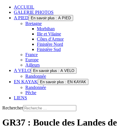
ACCUEIL
GALERIE PHOTOS
A PIED
En savoir plus : A PIED
Bretagne
Morbihan
Ille et Vilaine
Côtes d'Armor
Finistère Nord
Finistère Sud
France
Europe
Ailleurs
A VELO
En savoir plus : A VELO
Randonnée
EN KAYAK
En savoir plus : EN KAYAK
Randonnée
Pêche
LIENS
Rechercher
GR37 : Boucle des Landes de